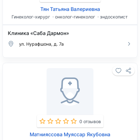
Тян Татьяна Валериевна
Гинеколог-хирург
онколог-гинеколог
эндоскопист
Клиника «Саба Дармон»
ул. Нурафшона, д. 7а
0 отзывов
Матнияссова Муяссар Якубовна