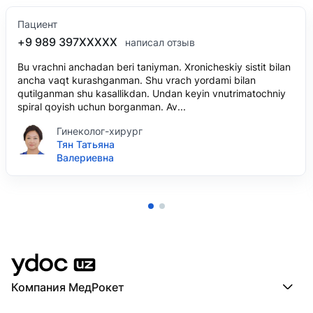
Пациент
+9 989 397XXXXX
написал отзыв
Bu vrachni anchadan beri taniyman. Xronicheskiy sistit bilan
ancha vaqt kurashganman. Shu vrach yordami bilan
qutilganman shu kasallikdan. Undan keyin vnutrimatochniy
spiral qoyish uchun borganman. Av...
Гинеколог-хирург
Тян Татьяна
Валериевна
Компания МедРокет
Компания МедРокет