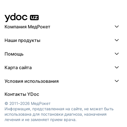
Компания МедРокет
Компания МедРокет
Наши продукты
О YDoc
Реквизиты компании
ПроДокторов
Помощь
ПроТаблетки
ПроБолезни
База знаний
МедТочка
Карта сайта
Регистрация врача
МедЛок
Регистрация клиники
Города
Условия использования
Регионы
Врачи
Пользовательское соглашение
Клиники
Контакты YDoc
Обработка персональных данных
© 2011–2026 МедРокет
Информация, представленная на сайте, не может быть
использована для постановки диагноза, назначения
лечения и не заменяет прием врача.