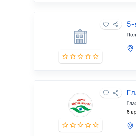
5-
Пол
Гл
Гла
6 в