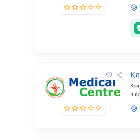
Кл
Кли
3 в