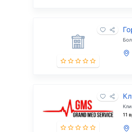
Го
Бол
Кл
Кли
11 