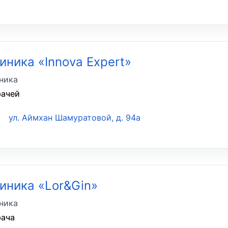
иника «Innova Expert»
ника
рачей
ул. Аймхан Шамуратовой, д. 94а
иника «Lor&Gin»
ника
рача