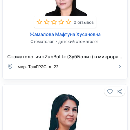
0 отзывов
Жамалова Мафтуна Хусановна
Стоматолог
детский стоматолог
Стоматология «ZubBolit» (ЗубБолит) в микрорайоне ТашГРЭС
мкр. ТашГРЭС, д. 22