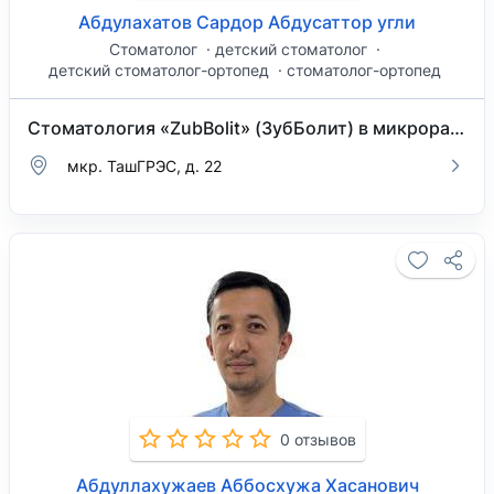
Абдулахатов Сардор Абдусаттор угли
Стоматолог
детский стоматолог
детский стоматолог-ортопед
стоматолог-ортопед
Стоматология «ZubBolit» (ЗубБолит) в микрорайоне ТашГРЭС
мкр. ТашГРЭС, д. 22
0 отзывов
Абдуллахужаев Аббосхужа Хасанович