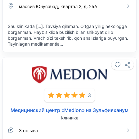
массив Юнусабад, квартал 2, д. 25А
Shu klinikada [...]. Tavsiya qilaman. O‘tgan yili ginekologga
borganman. Hayz siklida buzilish bilan shikoyat qilib
borganman. Vrach o‘zi tekshirib, qon analizlariga buyurgan.
Tayinlagan medikamentla…
3
Медицинский центр «Medion» на Зульфияханум
Клиника
3 отзыва