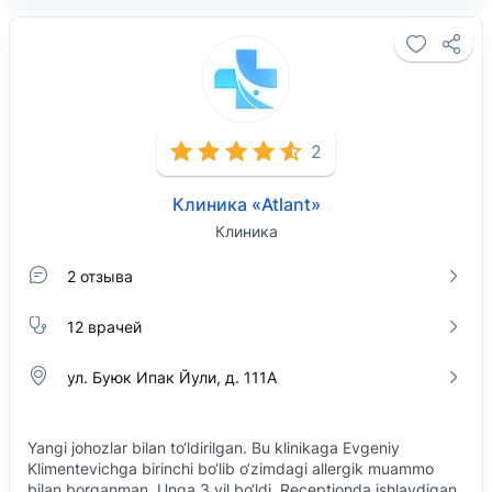
2
Клиника «Atlant»
Клиника
2 отзыва
12 врачей
ул. Буюк Ипак Йули, д. 111А
Yangi johozlar bilan to‘ldirilgan. Bu klinikaga Evgeniy
Klimentevichga birinchi bo‘lib o‘zimdagi allergik muammo
bilan borganman. Unga 3 yil bo‘ldi. Receptionda ishlaydigan