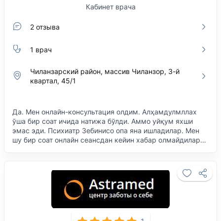
Кабинет врача
2 отзыва
1 врач
Чиланзарский район, массив Чиланзор, 3-й
квартал, 45/1
Да. Мен онлайн-консультация олдим. Алҳамдулмллах
ўша бир соат ичида натижа бўлди. Аммо уйқум яхши
эмас эди. Психиатр Зебинисо опа яна ишладилар. Мен
шу бир соат онлайн сеансдан кейин хабар олмайдилар…