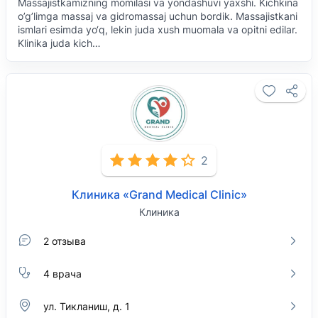
Massajistkamizning momilasi va yondashuvi yaxshi. Kichkina
o’g’limga massaj va gidromassaj uchun bordik. Massajistkani
ismlari esimda yo‘q, lekin juda xush muomala va opitni edilar.
Klinika juda kich…
2
Клиника «Grand Medical Clinic»
Клиника
2 отзыва
4 врача
ул. Тикланиш, д. 1