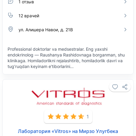
1 отзыв
12 врачей
ул. Алишера Навои, д. 21В
Professional doktorlar va medsestralar. Eng yaxshi
endokrinolog — Raushanya Rashidovnaga borganman, shu
klinikaga. Homiladorlikni rejalashtirib, homiladorlik davri va
tug‘ruqdan keyinam e’tiborlarini…
1
Лаборатория «Vitros» на Мирзо Улугбека