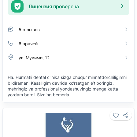
Лицензия проверена
5 отзывов
6 врачей
ул. Мукими, 12
Ha. Hurmatli dental clinika sizga chuqur minnatdorchiligimni
bildiraman! Kasalligim davrida ko‘rsatgan e’tiboringiz,
mehringiz va professional yondashuvingiz menga katta
yordam berdi. Sizning bemorla…