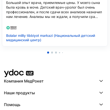
Большой опыт врача, приемлемые цены. У моего сына
была кровь в моче. Детский врач-уролог был очень
профессионален, и после сдачи всех анализов назначил
нам лечение. Анализы мы не ждали, а получили сра...
Bolalar milliy tibbiyot markazi (Национальный детский
медицинский центр)
Компания МедРокет
Компания МедРокет
Наши продукты
О YDoc
Реквизиты компании
ПроДокторов
Помощь
ПроТаблетки