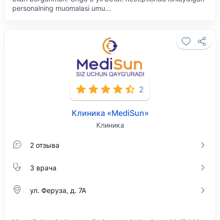
personalning muomalasi umu…
2
Клиника «MediSun»
Клиника
2 отзыва
3 врача
ул. Феруза, д. 7А