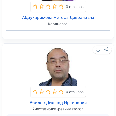
0 отзывов
Абдукаримова Нигора Даврановна
Кардиолог
0 отзывов
Абидов Дилшод Иркинович
Анестезиолог-реаниматолог