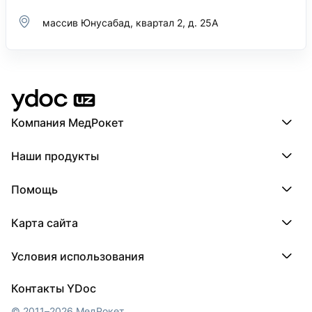
массив Юнусабад, квартал 2, д. 25А
Компания МедРокет
Компания МедРокет
Наши продукты
О YDoc
Реквизиты компании
ПроДокторов
Помощь
ПроТаблетки
ПроБолезни
База знаний
МедТочка
Карта сайта
Регистрация врача
МедЛок
Регистрация клиники
Города
Условия использования
Регионы
Врачи
Пользовательское соглашение
Клиники
Контакты YDoc
Обработка персональных данных
© 2011–2026 МедРокет