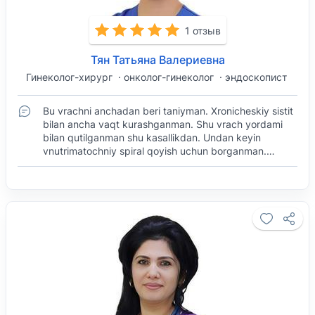
1 отзыв
Тян Татьяна Валериевна
Гинеколог-хирург
онколог-гинеколог
эндоскопист
Bu vrachni anchadan beri taniyman. Xronicheskiy sistit
bilan ancha vaqt kurashganman. Shu vrach yordami
bilan qutilganman shu kasallikdan. Undan keyin
vnutrimatochniy spiral qoyish uchun borganman.…