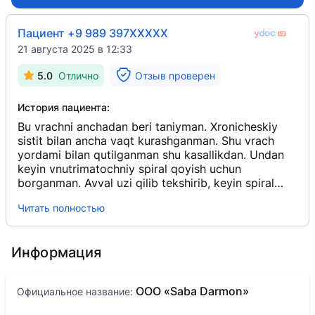
Пациент +9 989 397XXXXX
21 августа 2025 в 12:33
5.0
Отлично
Отзыв проверен
История пациента:
Bu vrachni anchadan beri taniyman. Xronicheskiy
sistit bilan ancha vaqt kurashganman. Shu vrach
yordami bilan qutilganman shu kasallikdan. Undan
keyin vnutrimatochniy spiral qoyish uchun
borganman. Avval uzi qilib tekshirib, keyin spiral
qoydilar va, albatta, yaxshi joylashganmi yoʻqmi,
Читать полностью
yana qayta uzi qilib tekshirdilar. Boshqa vrachda
kormaganman bunday odatni.
Информация
ООО «Saba Darmon»
Официальное название: