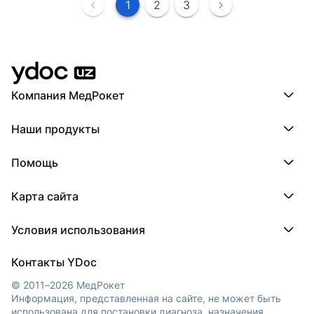
1
2
3
Компания МедРокет
Компания МедРокет
Наши продукты
О YDoc
Реквизиты компании
ПроДокторов
Помощь
ПроТаблетки
ПроБолезни
База знаний
МедТочка
Карта сайта
Регистрация врача
МедЛок
Регистрация клиники
Города
Условия использования
Регионы
Врачи
Пользовательское соглашение
Клиники
Контакты YDoc
Обработка персональных данных
© 2011–2026 МедРокет
Информация, представленная на сайте, не может быть
использована для постановки диагноза, назначения