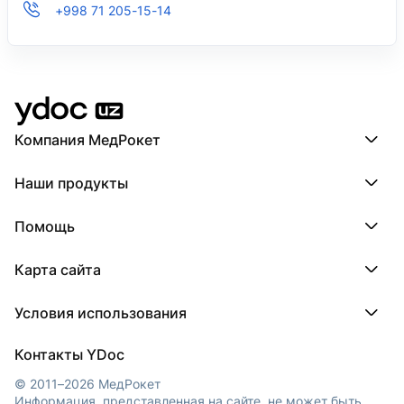
+998 71 205-15-14
Компания МедРокет
Компания МедРокет
Наши продукты
О YDoc
Реквизиты компании
ПроДокторов
Помощь
ПроТаблетки
ПроБолезни
База знаний
МедТочка
Карта сайта
Регистрация врача
МедЛок
Регистрация клиники
Города
Условия использования
Регионы
Врачи
Пользовательское соглашение
Клиники
Контакты YDoc
Обработка персональных данных
© 2011–2026 МедРокет
Информация, представленная на сайте, не может быть