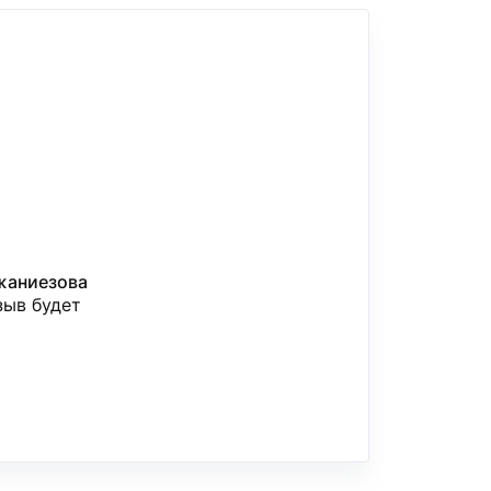
жаниезова
зыв будет