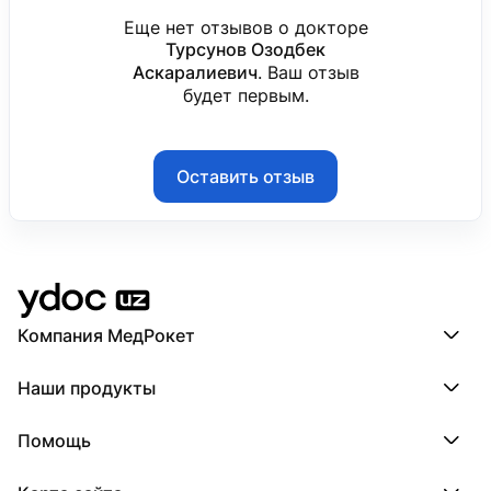
Еще нет отзывов о докторе
Турсунов Озодбек
Аскаралиевич
. Ваш отзыв
будет первым.
Оставить отзыв
Компания МедРокет
Компания МедРокет
Наши продукты
О YDoc
Реквизиты компании
ПроДокторов
Помощь
ПроТаблетки
ПроБолезни
База знаний