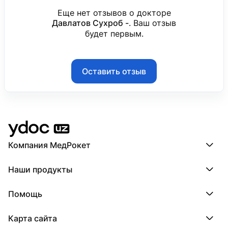
Еще нет отзывов о докторе
Давлатов Сухроб -
. Ваш отзыв
будет первым.
Оставить отзыв
Компания МедРокет
Компания МедРокет
Наши продукты
О YDoc
Реквизиты компании
ПроДокторов
Помощь
ПроТаблетки
ПроБолезни
База знаний
МедТочка
Карта сайта
Регистрация врача
МедЛок