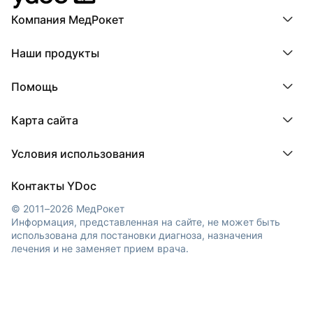
Компания МедРокет
Компания МедРокет
Наши продукты
О YDoc
Реквизиты компании
ПроДокторов
Помощь
ПроТаблетки
ПроБолезни
База знаний
МедТочка
Карта сайта
Регистрация врача
МедЛок
Регистрация клиники
Города
Условия использования
Регионы
Врачи
Пользовательское соглашение
Клиники
Контакты YDoc
Обработка персональных данных
© 2011–2026 МедРокет
Информация, представленная на сайте, не может быть
использована для постановки диагноза, назначения
лечения и не заменяет прием врача.