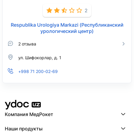
2
Respublika Urologiya Markazi (Республиканский
урологический центр)
2 отзыва
ул. Шифокорлар, д. 1
+998 71 200-02-69
Компания МедРокет
Компания МедРокет
Наши продукты
О YDoc