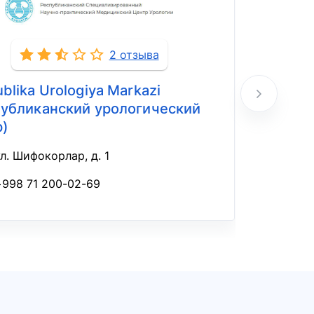
2 отзыва
blika Urologiya Markazi
28-son 
публиканский урологический
№28)
р)
ул.
ул. Шифокорлар, д. 1
+9
+998 71 200-02-69