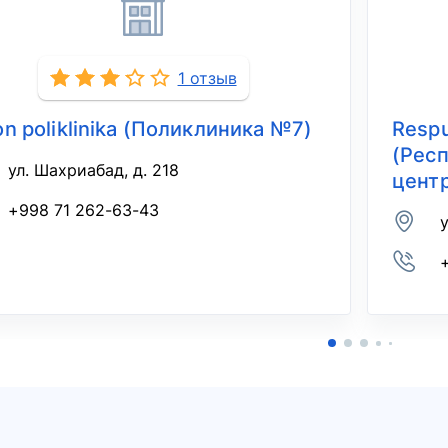
1 отзыв
on poliklinika (Поликлиника №7)
Respu
(Рес
ул. Шахриабад, д. 218
цент
+998 71 262-63-43