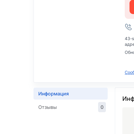
43-s
адр
Обно
Соо
Информация
Инф
Отзывы
0