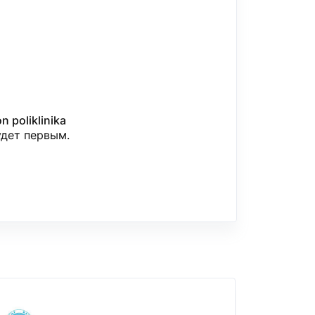
n poliklinika
удет первым.