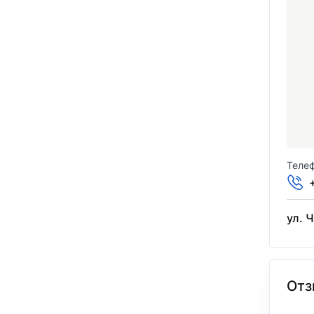
Телеф
ул. 
Отз